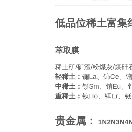
低品位稀土富集
萃取膜
稀土矿/矿渣/粉煤灰/煤
轻稀土：
镧La、铈Ce、镨
中稀土：
钐Sm、铕Eu
、
重稀土：
钬Ho、铒Er、铥
贵金属：
1N
2N
3N
4