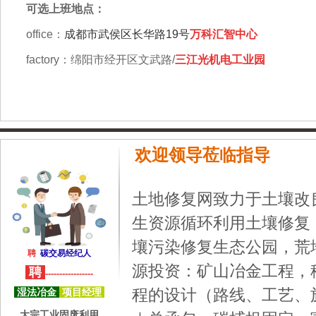
可选上班地点：
office：
成都市武侯区长华路19号
万科汇智中心
factory：绵阳市经开区文武路/
三江光机电工业园
欢迎领导莅临指导
土地修复网致力于土壤改
生资源循环利用土壤修复
壤污染修复生态公园，荒
聘
碳交易经纪人
源投资：矿山冶金工程，
聘
-----------------
程的设计（路线、工艺、
湿法冶金
项目经理
大宗工业固废利用