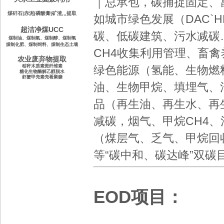
｜总承包，
碳捕捉固定
、
煤矸石|赤泥|磷酸膏|矿渣,,,提取
如
城市绿色发展
（DAC`H
超洁净煤UCC
碳
、
低碳建筑
、
污水减碳
煤制油、
煤制氣、
煤制醇、
煤制氢
煤制化肥
、煤制饲料
、
煤制生态土壤
CH4收集利用管理
、
畜禽
农业废弃物提取
秸秆木质素斑纤维素
绿色
能源（氢能、生物燃
糖化生物酶解乙醇脱水
虾蟹甲壳素壳看聚糖
油、
生物甲烷
、
填埋气
、
品
（
再生油
、
再生水
、
再
减碳，烟气、甲烷CH4
（煤层气、乏气、甲烷回
等
“碳中和
、
碳达峰
”双碳
EOD项目：