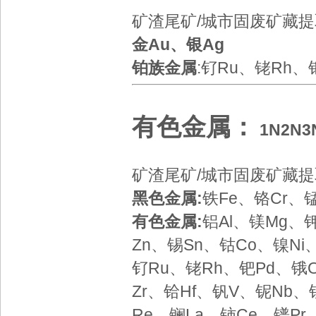
矿渣尾矿/城市固废矿藏
金Au、银Ag
铂族金属
:钌Ru、铑Rh、
有色金属
：
1N
2N
3
矿渣尾矿/城市固废矿藏
黑色金属:
铁Fe、铬Cr、
有色金属:
铝Al、镁Mg、
Zn、锡Sn、钴Co、镍Ni
钌Ru、铑Rh、钯Pd、锇O
Zr、铪Hf、钒V、铌Nb、
Re、镧La、铈Ce、镨P