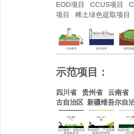
EOD项目
CCUS项目
项目
稀土绿色提取项
土地修复
卤水提锂
填埋场
示范项目
：
四川省 贵州省
云南省
古自治区 新疆维吾尔自
，
，
，
太行精神
创新武乡
革
命老区
产业新路
双碳目标
政策响应书
煤炭绿色
转型
示范