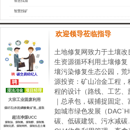
智慧找油
智慧找矿
欢迎领导莅临指导
土地修复网致力于土壤改
生资源循环利用土壤修复
壤污染修复生态公园，荒
聘
碳交易经纪人
源投资：矿山冶金工程，
聘
-----------------
程的设计（路线、工艺、
湿法冶金
项目经理
大宗工业固废利用
｜总承包，
碳捕捉固定
、
煤矸石|赤泥|磷酸膏|矿渣,,,提取
如
城市绿色发展
（DAC`H
超洁净煤UCC
碳
、
低碳建筑
、
污水减碳
煤制油、
煤制氣、
煤制醇、
煤制氢
煤制化肥
、煤制饲料
、
煤制生态土壤