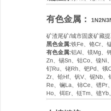
有色金属
：
1N
2N
3
矿渣尾矿/城市固废矿藏
黑色金属:
铁Fe、铬Cr、
有色金属:
铝Al、镁Mg、
Zn、锡Sn、钴Co、镍Ni
钌Ru、铑Rh、钯Pd、锇O
Zr、铪Hf、钒V、铌Nb、
Re、镧La、铈Ce、镨P
Ho、铒Er、铥Tm、镱Yb