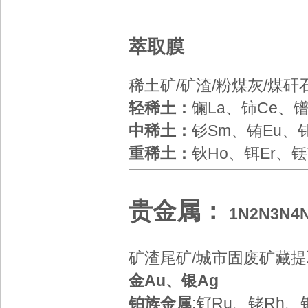
萃取膜
稀土矿/矿渣/粉煤灰/煤
轻稀土：
镧La、铈Ce、镨
中稀土：
钐Sm、铕Eu
、
重稀土：
钬Ho、铒Er、铥
贵金属：
1N
2N
3N
4
矿渣尾矿/城市固废矿藏
金Au、银Ag
铂族金属
:钌Ru、铑Rh、