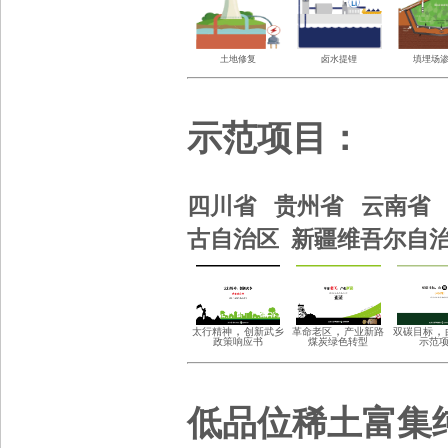
土地修复
卤水提锂
填埋场
示范项目
：
四川省 贵州省
云南省
古自治区 新疆维吾尔自
，
，
，
太行精神
创新武乡
革
命老区
产业新路
双碳目标
政策响应书
煤炭绿色
转型
示范
低品位稀土富集