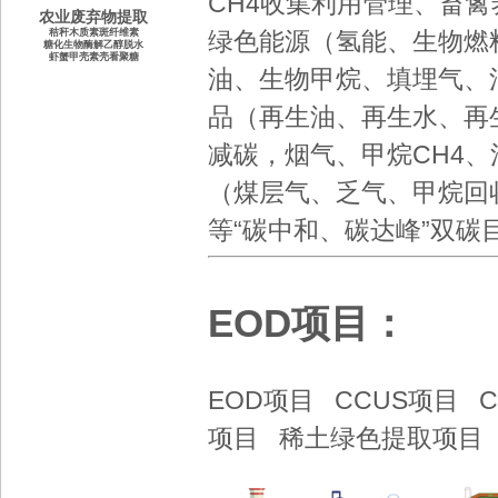
CH4收集利用管理
、
畜禽
农业废弃物提取
秸秆木质素斑纤维素
绿色
能源（氢能、生物燃
糖化生物酶解乙醇脱水
虾蟹甲壳素壳看聚糖
油、
生物甲烷
、
填埋气
、
品
（
再生油
、
再生水
、
再
减碳，烟气、甲烷CH4
（煤层气、乏气、甲烷回
等
“碳中和
、
碳达峰
”双碳
EOD项目：
EOD项目
CCUS项目
项目
稀土绿色提取项