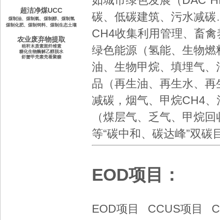
如
城市绿色发展
（DAC`H
超洁净煤UCC
碳
、
低碳建筑
、
污水减碳
煤制油、
煤制氣、
煤制醇、
煤制氢
煤制化肥
、煤制饲料
、
煤制生态土壤
CH4收集利用管理
、
畜禽
农业废弃物提取
秸秆木质素斑纤维素
绿色
能源（氢能、生物燃
糖化生物酶解乙醇脱水
虾蟹甲壳素壳看聚糖
油、
生物甲烷
、
填埋气
、
品
（
再生油
、
再生水
、
再
减碳，烟气、甲烷CH4
（煤层气、乏气、甲烷回
等
“碳中和
、
碳达峰
”双碳
EOD项目：
EOD项目
CCUS项目