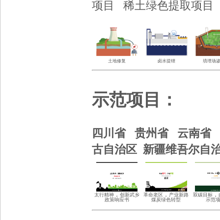
项目
稀土绿色提取项
土地修复
卤水提锂
填埋场
示范项目
：
四川省 贵州省
云南省
古自治区 新疆维吾尔自
，
，
，
太行精神
创新武乡
革
命老区
产业新路
双碳目标
政策响应书
煤炭绿色
转型
示范