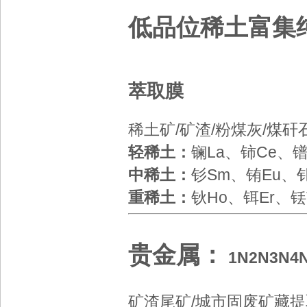
低品位稀土富集
萃取膜
稀土矿/矿渣/粉煤灰/煤
轻稀土：
镧La、铈Ce、镨
中稀土：
钐Sm、铕Eu
、
重稀土：
钬Ho、铒Er、铥
贵金属：
1N
2N
3N
4
矿渣尾矿/城市固废矿藏