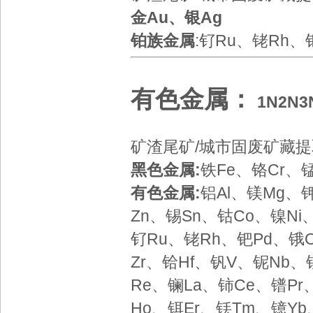
金Au、银Ag
铂族金属
:钌Ru、铑Rh、
有色金属
：
1N
2N
3
矿渣尾矿/城市固废矿藏
黑色金属:
铁Fe、铬Cr、
有色金属:
铝Al、镁Mg、
Zn、锡Sn、钴Co、镍Ni
钌Ru、铑Rh、钯Pd、锇O
Zr、铪Hf、钒V、铌Nb、
Re、镧La、铈Ce、镨P
Ho、铒Er、铥Tm、镱Yb